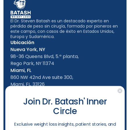
El Dr. Steven Batash es un destacado experto en
pérdida de peso sin cirugía, formado por pioneros en
este campo, con casos de éxito en Estados Unidos,
Europa y Sudamérica.
Ubicación
Nueva York, NY
98-36 Queens Blvd, 5.ª planta,
Rego Park, NY 11374
Miami, FL
860 NW 42nd Ave suite 300,
Miami, FL, 33126
Síguenos en
Join Dr. Batash' Inner
Oficina de Nueva York
Circle
De lunes a viernes: de 9 a 17 h
Sábado: 10am - 4:00pm
​Exclusive weight loss insights, patient stories, and
Domingo: 10am - 4:00pm