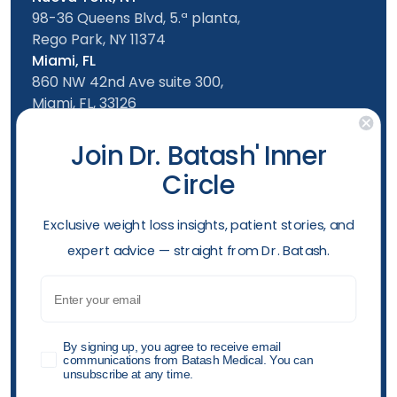
98-36 Queens Blvd, 5.ª planta,
Rego Park, NY 11374
Miami, FL
860 NW 42nd Ave suite 300,
Miami, FL, 33126
Síguenos en
Join Dr. Batash' Inner
Oficina de Nueva York
Circle
De lunes a viernes: de 9 a 17 h
Sábado: 10am - 4:00pm
​Exclusive weight loss insights, patient stories, and
Domingo: 10am - 4:00pm
expert advice — straight from Dr. Batash.
Teléfono
(929) 499-0126
Email
Horarios de apertura
GDPR
By signing up, you agree to receive email
communications from Batash Medical. You can
unsubscribe at any time.
Política de accesibilidad
Política de privacidad