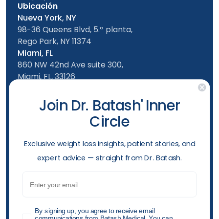
Ubicación
Nueva York, NY
98-36 Queens Blvd, 5.ª planta,
Rego Park, NY 11374
Miami, FL
860 NW 42nd Ave suite 300,
Miami, FL, 33126
Síguenos en
Join Dr. Batash' Inner
Oficina de Nueva York
Circle
De lunes a viernes: de 9 a 17 h
Sábado: 10am - 4:00pm
​Exclusive weight loss insights, patient stories, and
Domingo: 10am - 4:00pm
expert advice — straight from Dr. Batash.
Teléfono
(929) 499-0126
Email
Horarios de apertura
GDPR
By signing up, you agree to receive email
communications from Batash Medical. You can